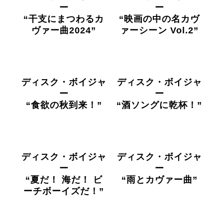
o
ー
ー
k
“干支にまつわるカ
“映画の中の名カヴ
ヴァー曲2024”
ァーシーン Vol.2”
ディスク・ボイジャ
ディスク・ボイジャ
ー
ー
“食欲の秋到来！”
“酒ソングに乾杯！”
ディスク・ボイジャ
ディスク・ボイジャ
ー
ー
“夏だ！ 海だ！ ビ
“雨とカヴァー曲”
ーチボーイズだ！”