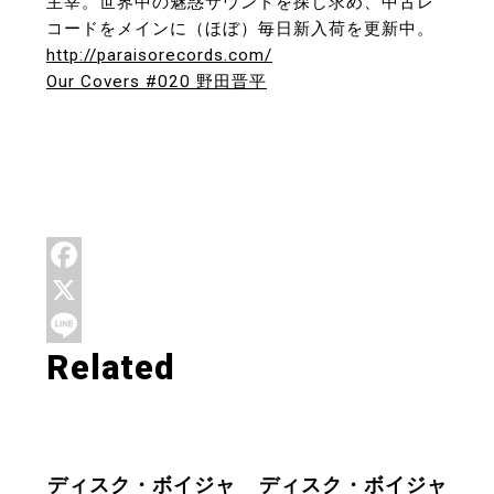
主宰。世界中の魅惑サウンドを探し求め、中古レ
コードをメインに（ほぼ）毎日新入荷を更新中。
http://paraisorecords.com/
Our Covers #020 野田晋平
F
a
X
Related
c
L
e
i
b
n
o
e
ディスク・ボイジャ
ディスク・ボイジャ