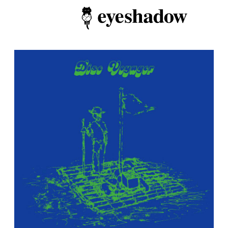
Home
Feature
Our Covers
EyeTube