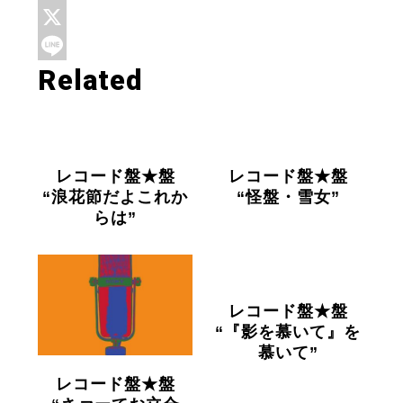
F
a
X
Related
c
L
e
i
b
n
o
e
レコード盤★盤
レコード盤★盤
o
“浪花節だよこれか
“怪盤・雪女”
k
らは”
レコード盤★盤
“『影を慕いて』を
慕いて”
レコード盤★盤