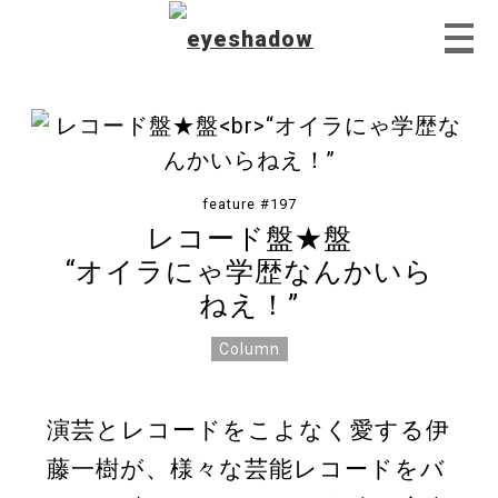
Home
feature #197
レコード盤★盤
“オイラにゃ学歴なんかいら
Feature
ねえ！”
Column
Our Covers
演芸とレコードをこよなく愛する伊
藤一樹が、様々な芸能レコードをバ
EyeTube