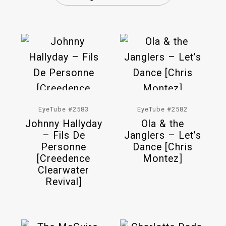
EyeTube #2583
EyeTube #2582
Johnny Hallyday
Ola & the
– Fils De
Janglers – Let’s
Personne
Dance [Chris
[Creedence
Montez]
Clearwater
Revival]