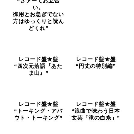
“さァーてお立合
い。
御用とお急ぎでない
方はゆっくりと読ん
どくれ”
レコード盤★盤
レコード盤★盤
“四次元落語『あた
“円丈の特別編”
ま山』”
レコード盤★盤
レコード盤★盤
“トーキング・アバ
“浪曲で味わう日本
ウト・トーキング”
文芸「滝の白糸」”