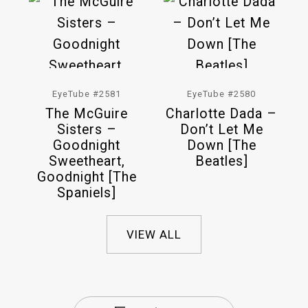
EyeTube #2581
EyeTube #2580
The McGuire
Charlotte Dada –
Sisters –
Don’t Let Me
Goodnight
Down [The
Sweetheart,
Beatles]
Goodnight [The
Spaniels]
VIEW ALL